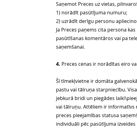
Saņemot Preces uz vietas, pilnvaro
1) norādīt pasūtījuma numuru;
2) uzrādīt derīgu personu aplieci
Ja Preces paņems cita persona kas 
pasūtīšanas komentāros vai pa telef
saņemšanai.
4.
Preces cenas ir norādītas eiro va
Šī tīmekļvietne ir domāta galvenokā
pastu vai tālruņa starpniecību. Vis
jebkurā bridi un piegādes laiki\pi
vai tālruņu. Attēliem ir informatīvs 
preces pieejamības statusa saņem
individuāli pēc pasūtījuma izveid