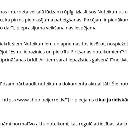
s interneta veikalā lūdzam rūpīgi izlasīt šos Noteikumus un 
u, ka pirms pieprasījuma pabeigšanas, Pircējam ir pienāku
 to darīt, pieprasījuma veikšana nav iespējama.
iekrīt šiem Noteikumiem un apņemas tos ievērot, nospiežo
ējot “Esmu iepazinies un piekrītu Pirkšanas noteikumiem”\”
iprināšanas brīdī. Ar tiem varat iepazīsties galvenā tīmekļv
ūdzam pārbaudīt noteikuma dokumenta aktualitāti. Šie notei
("
https://www.shop.beijerref.lv/")
ir pieejams
tikai juridis
nāmi normatīvo aktu noteikumi, kas regulē attiecības star