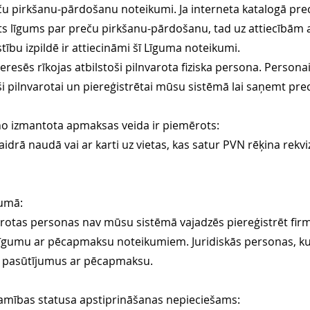
u pirkšanu-pārdošanu noteikumi. Ja interneta katalogā preci
s līgums par preču pirkšanu-pārdošanu, tad uz attiecībām a
tību izpildē ir attiecināmi šī Līguma noteikumi.
teresēs rīkojas atbilstoši pilnvarota fiziska persona. Persona
i pilnvarotai un piereģistrētai mūsu sistēmā lai saņemt prec
no izmantota apmaksas veida ir piemērots:
drā naudā vai ar karti uz vietas, kas satur PVN rēķina rekviz
jumā:
varotas personas nav mūsu sistēmā vajadzēs piereģistrēt fir
 līgumu ar pēcapmaksu noteikumiem. Juridiskās personas, k
t pasūtījumus ar pēcapmaksu.
amības statusa apstiprināšanas nepieciešams: