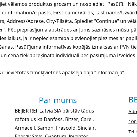
jiet vēlamos produktus grozam un nospiediet "Pasūtīt". Nāka
rder confirmation/e-pasts, First name/Vārds, Last name/U
Address/Adrese, City/Pilsēta. Spiediet "Continue" un vēlāk
er". Pēc pieprasījuma apstrādes ar Jums sazināsies mūsu p
es laikus, ja ir nepieciešamība pievienojiet piezīmes ar pa
anas. Pasūtījuma informatīvas kopējās izmaksas ar PVN tie
un cena tiek aprēķināta individuāli pēc pasūtījuma izveide
ir ievietotas tīmekļvietnēs apakšēja daļā “Informācija”.
BE
Par mums
BEIJER REF Latvia SIA pārstāv tādus
Adre
ražotājus kā Danfoss, Bitzer, Carel,
1004
Armacell, Samon, Frascold, Sinclair,
Tel
Energy Save, Qvantum, Inventor,