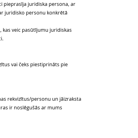
 pieprasīja juridiska persona, ar
r juridisko personu konkrētā
i, kas veic pasūtījumu juridiskas
i.
ītus vai čeks piestiprināts pie
mas rekvizītus/personu un jāizraksta
uras ir noslēgušās ar mums