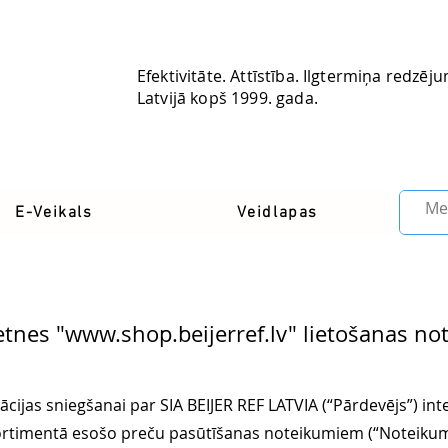
Efektivitāte. Attīstība. Ilgtermiņa redzēj
Latvijā kopš 1999. gada.
Latvia
E-Veikals
Veidlapas
etnes "
www.shop.beijerref.lv
" lietošanas no
ācijas sniegšanai par SIA BEIJER REF LATVIA (“Pārdevējs”) in
rtimentā esošo preču pasūtīšanas noteikumiem (“Noteikumi