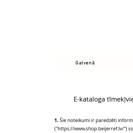
Galvenā
E-kataloga tīmekļvi
1.
Šie noteikumi ir paredzēti inform
("
https://www.shop.beijerref.lv/")
so