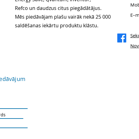
Mob
Refco un daudzus citus piegādātājus.
E–m
Mēs piedāvājam plašu vairāk nekā 25 000
saldēšanas iekārtu produktu klāstu.
Sek
Nov
iedāvājum