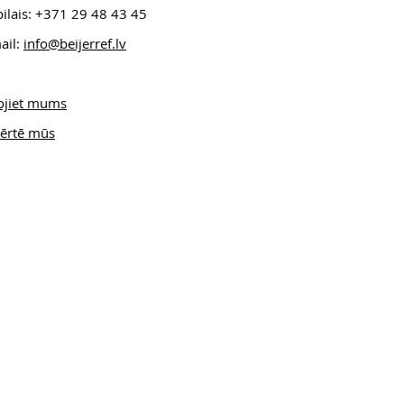
ilais: +371 29 48 43 45
ail:
info@beijerref.lv
ojiet mums
ērtē mūs