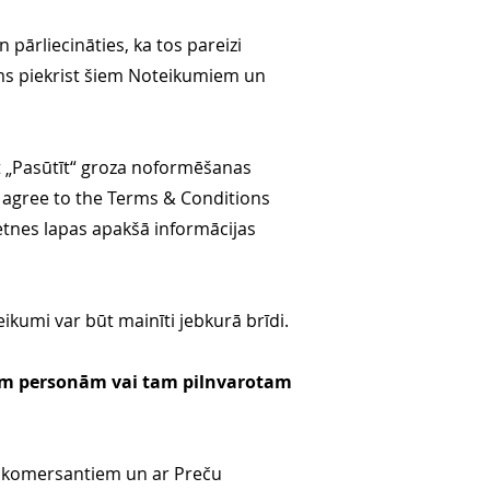
pārliecināties, ka tos pareizi
ms piekrist šiem Noteikumiem un
t „Pasūtīt“ groza noformēšanas
I agree to the Terms & Conditions
ietnes lapas apakšā informācijas
kumi var būt mainīti jebkurā brīdi.
kām personām vai tam pilnvarotam
p komersantiem un ar Preču