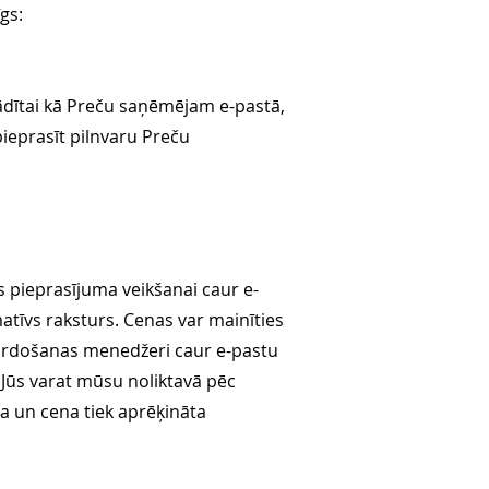
gs:
ādītai kā Preču saņēmējam e-pastā,
pieprasīt pilnvaru Preču
s pieprasījuma veikšanai caur e-
matīvs raksturs. Cenas var mainīties
 pārdošanas menedžeri caur e-pastu
ci Jūs varat mūsu noliktavā pēc
 un cena tiek aprēķināta