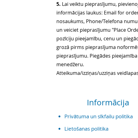
5.
Lai veiktu pieprasījumu, pievieno
informācijas laukus: Email for o
nosaukums, Phone/Telefona numurs, 
un veiciet pieprasījumu "Place Ord
pozīciju pieejamību, cenu un piegād
grozā pirms pieprasījuma noformēš
pieprasījumu. Piegādes pieejamība 
menedžeru.
Atteikuma/izziņas/uzziņas veidlapas 
Informācija
Priv
ātuma un sīkf
ailu politika
Lietošanas politika