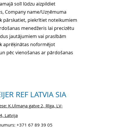
majā solī lūdzu aizpildiet
zvārds, Company name/Uzņēmuma
 pārskatiet, piekrītiet noteikumiem
ārdošanas menedžeris lai precizētu
pildus jautājumiem vai prasībām
k aprēķinātas noformējot
s un pēc vienošanas ar pārdošanas
IJER REF LATVIA SIA
se: K.Ulmaņa gatve 2, Rīga, LV-
, Latvija
.numurs: +371 6
7 89 39 05