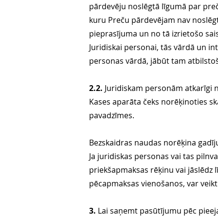
pārdevēju noslēgtā līgumā par preč
kuru Preču pārdevējam nav noslēgt
pieprasījuma un no tā izrietošo sais
Juridiskai personai, tās vārdā un in
personas vārdā, jābūt tam atbilstoš
2.2.
Juridiskam personām atkarīgi 
Kases aparāta čeks norēķinoties skai
pavadzīmes.
Bezskaidras naudas norēķina gadī
Ja juridiskas personas vai tas piln
priekšapmaksas rēķinu vai jāslēdz
pēcapmaksas vienošanos, var veik
3.
Lai saņemt pasūtījumu pēc pieej