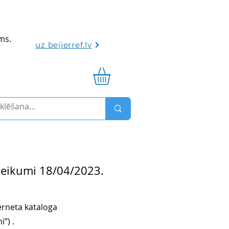
ums.
uz beijerref.lv
teikumi 18/04/2023.
terneta kataloga
”) .