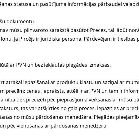
šanas statusa un pasūtījuma informācijas pārbaudei vajadzī
nošu dokumentu.
nav mūsu pilnvaroto sarakstā pasūtot Preces, tai jābūt nor
onu. Ja Pircējs ir juridiska persona, Pārdevējam ir tiesības 
lūtā ar PVN un bez iekļautas piegādes izmaksas.
rt ātrākai iepazīšanai ar produktu klāstu un saziņai ar mum
am precēm: cenas , apraksts, attēli ir ar PVN un tam ir infor
eejamība tiek precizēti pēc pieprasījuma veikšanas ar mūsu
raksturs, tas var atšķirties no gala precēs, iepazīties ar pre
šanas no mūsu pārdošanas menedžera. Piegādes pieejamība
es un pēc vienošanas ar pārdošanas menedžeru.