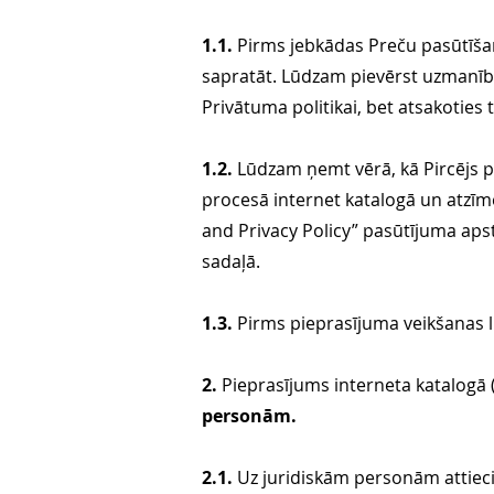
1.1.
Pirms jebkādas Preču pasūtīšana
sapratāt. Lūdzam pievērst uzmanīb
Privātuma politikai, bet atsakoties
1.2.
Lūdzam ņemt vērā, kā Pircējs p
procesā internet katalogā un atzīm
and Privacy Policy” pasūtījuma apst
sadaļā.
1.3.
Pirms pieprasījuma veikšanas l
2.
Pieprasījums interneta katalogā 
personām.
2.1.
Uz juridiskām personām attieci