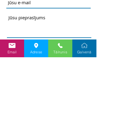
Email
Adrese
Tālrunis
Galvenā
Nosūtīt
Informācija
Priv
ātuma un sīkf
ailu politika
Lietošanas politika