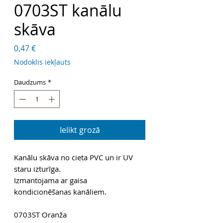
0703ST kanālu
skāva
Cena
0,47 €
Nodoklis iekļauts
Daudzums
*
Ielikt grozā
Kanālu skāva no cieta PVC un ir UV
staru izturīga.
Izmantojama ar gaisa
kondicionēšanas kanāliem.
0703ST Oranža