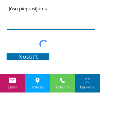
Nosūtīt
Email
Adrese
Tālrunis
Galvenā
Informācija
Priv
ātuma un sīkf
ailu politika
Lietošanas politika
Cenu pieprasījums