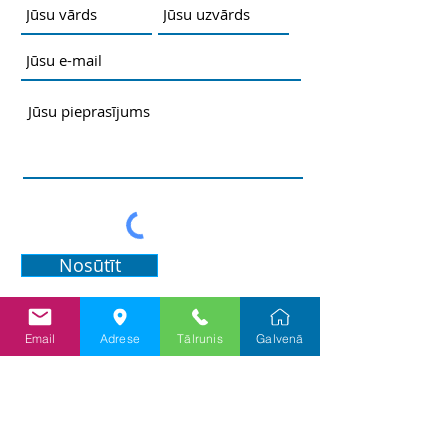
Nosūtīt
Email
Adrese
Tālrunis
Galvenā
Informācija
Priv
ātuma un sīkf
ailu politika