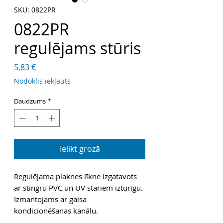
SKU: 0822PR
0822PR
regulējams stūris
Cena
5,83 €
Nodoklis iekļauts
Daudzums
*
Ielikt grozā
Regulējama plaknes līkne izgatavots
ar stingru PVC un UV stariem izturīgu.
Izmantojams ar gaisa
kondicionēšanas kanālu.