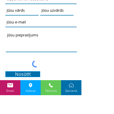
Nosūtīt
Email
Adrese
Tālrunis
Galvenā
Informācija