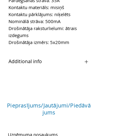
Pārdegšanas strāva: 35A
Kontaktu materiāls: misiņš
Kontaktu pārklājums: niķelēts
Nominālā strāva: 500mA
Drošinātāja raksturlielumi: ātrais
izdegums
Drošinātāja izmērs: 5x20mm
Additional info
Ražotāja mājaslapa
Pieprasījums/Jautājumi/Piedāvā
jums