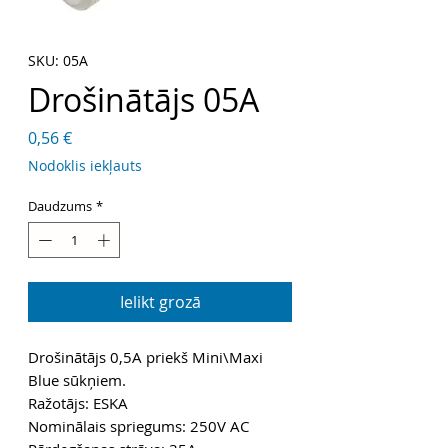
SKU: 05A
Drošinātājs 05A
Cena
0,56 €
Nodoklis iekļauts
Daudzums
*
Ielikt grozā
Drošinātājs 0,5A priekš Mini\Maxi
Blue sūkņiem.
Ražotājs: ESKA
Nominālais spriegums: 250V AC