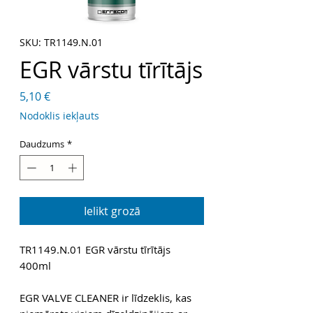
SKU: TR1149.N.01
EGR vārstu tīrītājs
Cena
5,10 €
Nodoklis iekļauts
Daudzums
*
Ielikt grozā
TR1149.N.01 EGR vārstu tīrītājs
400ml
EGR VALVE CLEANER ir līdzeklis, kas