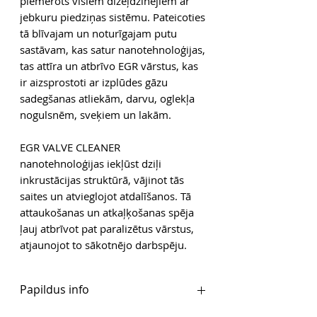
piemērots visiem dīzeļdzinējiem ar
jebkuru piedziņas sistēmu. Pateicoties
tā blīvajam un noturīgajam putu
sastāvam, kas satur nanotehnoloģijas,
tas attīra un atbrīvo EGR vārstus, kas
ir aizsprostoti ar izplūdes gāzu
sadegšanas atliekām, darvu, oglekļa
nogulsnēm, sveķiem un lakām.
EGR VALVE CLEANER
nanotehnoloģijas iekļūst dziļi
inkrustācijas struktūrā, vājinot tās
saites un atvieglojot atdalīšanos. Tā
attaukošanas un atkaļķošanas spēja
ļauj atbrīvot pat paralizētus vārstus,
atjaunojot to sākotnējo darbspēju.
Papildus info