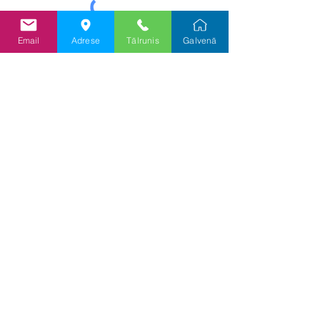
Nosūtīt
Email
Adrese
Tālrunis
Galvenā
Informācija
Priv
ātuma un sīkf
ailu politika
Lietošanas politika
Cenu pieprasījums
Piegādes statuss
Atgriešanas pieprasījums
Par mums