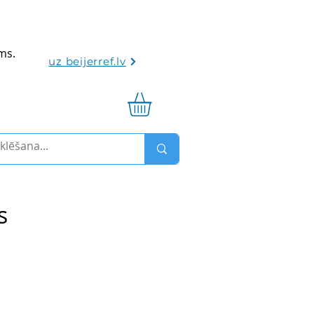
ums.
uz beijerref.lv
s