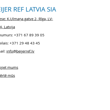
IJER REF LATVIA SIA
se: K.Ulmaņa gatve 2, Rīga, LV-
, Latvija
.numurs: +371 6
7 89 39 05
ilais: +371 29 48 43 45
ail:
info@beijerref.lv
ojiet mums
ērtē mūs