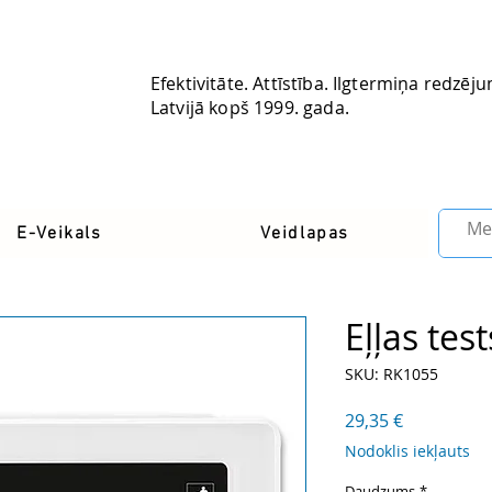
Efektivitāte. Attīstība. Ilgtermiņa redzēj
Latvijā kopš 1999. gada.
Latvia
E-Veikals
Veidlapas
Eļļas test
SKU: RK1055
Cena
29,35 €
Nodoklis iekļauts
Daudzums
*