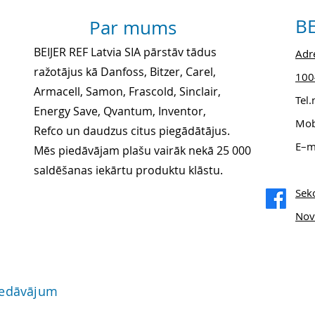
BE
Par mums
BEIJER REF Latvia SIA pārstāv tādus
Adre
ražotājus kā Danfoss, Bitzer, Carel,
1004
Armacell, Samon, Frascold, Sinclair,
Tel
Energy Save, Qvantum, Inventor,
Mob
Refco un daudzus citus piegādātājus.
E–m
Mēs piedāvājam plašu vairāk nekā 25 000
saldēšanas iekārtu produktu klāstu.
Sek
Nov
iedāvājum