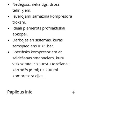
Nedegošs, nekaitīgs, drošs
tehniķiem.
Ievērojami samazina kompresora
troksni.
Ideāli piemērots profilaktiskai
apkopei.
Darbojas arī sistēmās, kurās
zemspiediens ir <1 bar.
Specifisks kompresoriem ar
saldēšanas smērvielām, kuru
viskozitāte ir <30cSt. Dozēšana 1
kārtridžs (6 ml) uz 200 ml
kompresora eļļas.
Papildus info
Ražotāja mājaslapa