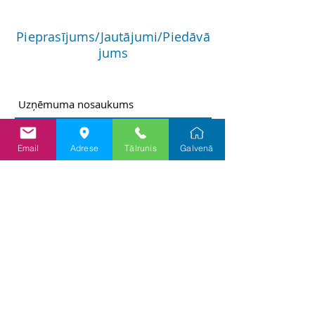
Pieprasījums/Jautājumi/Piedāvā
jums
Email
Adrese
Tālrunis
Galvenā
Nosūtīt