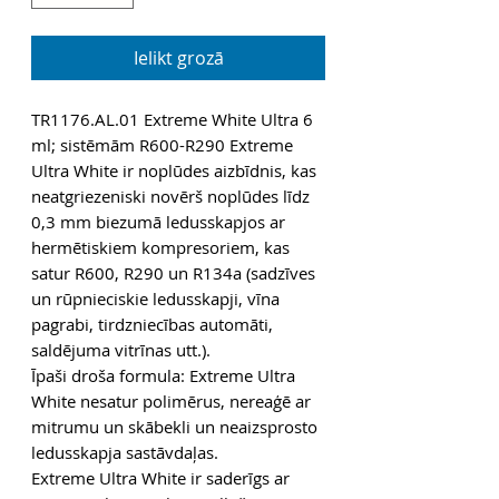
Ielikt grozā
TR1176.AL.01 Extreme White Ultra 6
ml; sistēmām R600-R290 Extreme
Ultra White ir noplūdes aizbīdnis, kas
neatgriezeniski novērš noplūdes līdz
0,3 mm biezumā ledusskapjos ar
hermētiskiem kompresoriem, kas
satur R600, R290 un R134a (sadzīves
un rūpnieciskie ledusskapji, vīna
pagrabi, tirdzniecības automāti,
saldējuma vitrīnas utt.).
Īpaši droša formula: Extreme Ultra
White nesatur polimērus, nereaģē ar
mitrumu un skābekli un neaizsprosto
ledusskapja sastāvdaļas.
Extreme Ultra White ir saderīgs ar