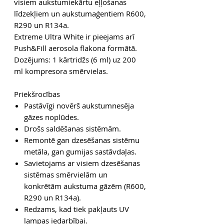
visiem aukstumiekārtu eļļošanas
līdzekļiem un aukstumaģentiem R600,
R290 un R134a.
Extreme Ultra White ir pieejams arī
Push&Fill aerosola flakona formātā.
Dozējums: 1 kārtridžs (6 ml) uz 200
ml kompresora smērvielas.
Priekšrocības
Pastāvīgi novērš aukstumnesēja
gāzes noplūdes.
Drošs saldēšanas sistēmām.
Remontē gan dzesēšanas sistēmu
metāla, gan gumijas sastāvdaļas.
Savietojams ar visiem dzesēšanas
sistēmas smērvielām un
konkrētām aukstuma gāzēm (R600,
R290 un R134a).
Redzams, kad tiek pakļauts UV
lampas iedarbībai.