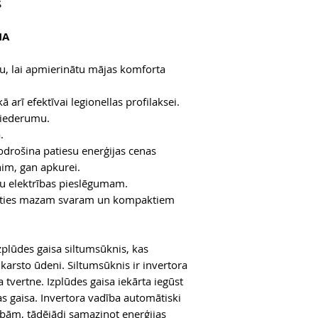
S
MA
u, lai apmierinātu mājas komforta
kā arī efektīvai legionellas profilaksei.
 piederumu.
.
nodrošina patiesu enerģijas cenas
im, gan apkurei.
āžu elektrības pieslēgumam.
icoties mazam svaram un kompaktiem
plūdes gaisa siltumsūknis, kas
 karsto ūdeni. Siltumsūknis ir invertora
a tvertne. Izplūdes gaisa iekārta iegūst
jas gaisa. Invertora vadība automātiski
bām, tādējādi samazinot enerģijas