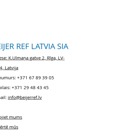
IJER REF LATVIA SIA
se: K.Ulmaņa gatve 2, Rīga, LV-
, Latvija
.numurs: +371 6
7 89 39 05
ilais: +371 29 48 43 45
ail:
info@beijerref.lv
ojiet mums
ērtē mūs