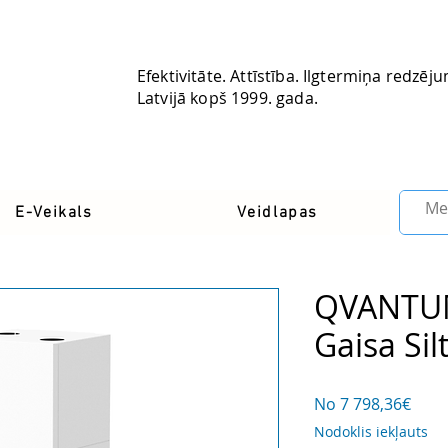
Efektivitāte. Attīstība. Ilgtermiņa redzēj
Latvijā kopš 1999. gada.
Latvia
E-Veikals
Veidlapas
QVANTUM
Gaisa Si
Izpā
No
7 798,36€
cena
Nodoklis iekļauts