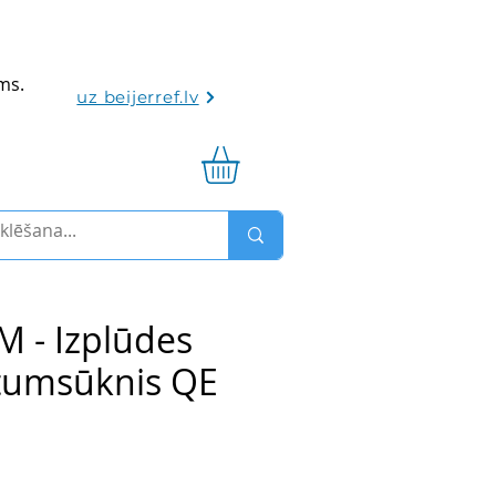
ums.
uz beijerref.lv
 - Izplūdes
ltumsūknis QE
rdošanas