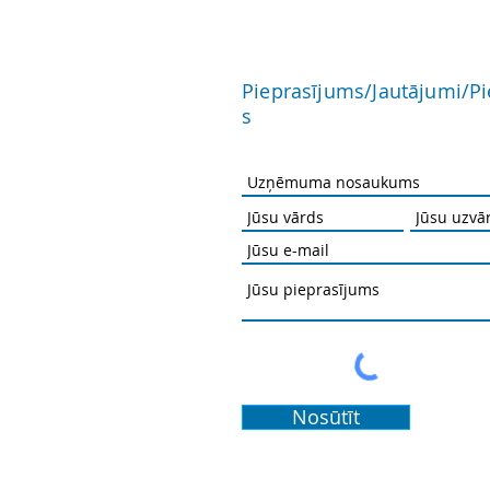
Pieprasījums/Jautājumi/P
s
Nosūtīt