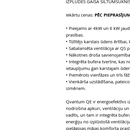
IZPLŪDES GAISA SILTUMSŪKNI
Iekārtu cenas:
PĒC PIEPRASĪJU
• Pieejams ar 4kW un 6 kW jaud
prasības.
• Tūlītējs karstais ūdens ērtībai, 
• Sabalansēta ventilācija ar QS
• Nākotnes droša savienojamība
• Integrēta bufera tvertne, kas 
ietaupījumu gan karstajam ūden
• Piemērots vienfāzes un trīs f
• Vienkārša uzstādīšana, pate
izmēriem.
Qvantum QE ir energoefektīvs iz
nodrošina apkuri, ventilāciju un
vadīts, un tam ir integrēta bufer
enerģiju no izplūstošā ventilāci
pielāgojas mājas komforta prasī