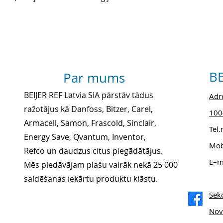
BE
Par mums
BEIJER REF Latvia SIA pārstāv tādus
Adre
ražotājus kā Danfoss, Bitzer, Carel,
1004
Armacell, Samon, Frascold, Sinclair,
Tel
Energy Save, Qvantum, Inventor,
Mob
Refco un daudzus citus piegādātājus.
E–m
Mēs piedāvājam plašu vairāk nekā 25 000
saldēšanas iekārtu produktu klāstu.
Sek
Nov