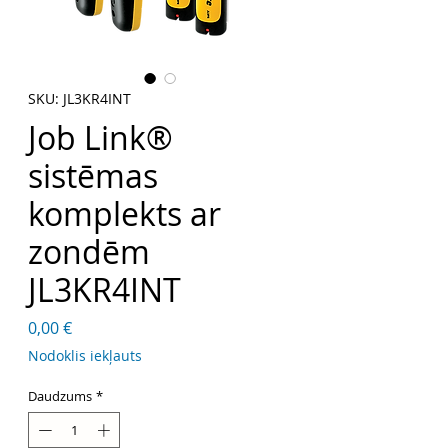
SKU: JL3KR4INT
Job Link®
sistēmas
komplekts ar
zondēm
JL3KR4INT
Cena
0,00 €
Nodoklis iekļauts
Daudzums
*