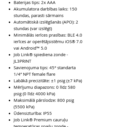
Baterijas tips: 2x AAA
Akumulatora darbības laiks: 150
stundas, parasti sārmains
Automātiskā izslēgšanās (APO): 2
stundas (var izslēgt)
Minimālās ierīces prasības: BLE 4.0
ierīces ar operētājsistēmu iOS® 7.0
vai Android™ 5.0
Job Link® spiediena zonde -
JL3PRINT
Savienojuma tips: 45° standarta
1/4” NPT female flare
Labākā precizitāte: ±1 psig (±7 kPa)
Mērījumu diapazons: 0 līdz 580
psig (0 līdz 4000 kPa)
Maksimālā pārslodze: 800 psig
(5500 kPa)
Ūdensizturība: IP55
Job Link® Premium cauruļu
temperatūras spaiļu zonde -