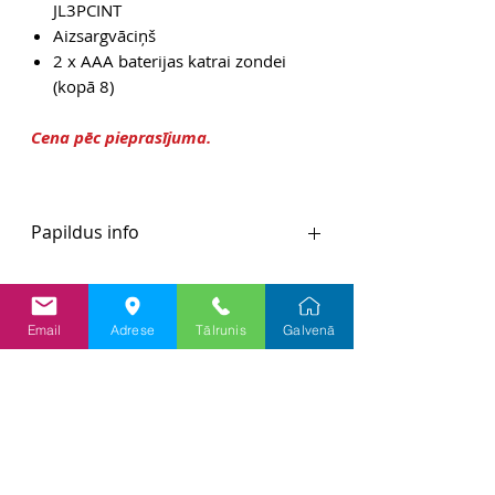
JL3PCINT
Aizsargvāciņš
2 x AAA baterijas katrai zondei
(kopā 8)
Cena pēc pieprasījuma.
Papildus info
Ražotāja mājaslapa
Email
Adrese
Tālrunis
Galvenā
Pieprasījums/Jautājumi/Piedāvā
jums