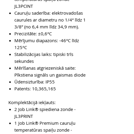
JL3PCINT
Cauruļu saderība: elektrovadošas
caurules ar diametru no 1/4“ līdz 1
3/8” (no 6,4 mm līdz 34,9 mm).
Precizitāte: ±0,6°C
Mērījumu diapazons: -46°C līdz
125°C
Stabilizācijas laiks: tipiski trīs
sekundes
Mērīšanas atgriezeniskā saite:
Pīkstiena signāls un gaismas diode
Ūdensizturība: IP55
Patents: 10,365,165
Komplektācijā iekļauts:
2 Job Link® spiediena zonde -
JL3PRINT
1 Job Link® Premium cauruļu
temperatūras spaiļu zonde -