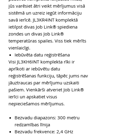
jūs varēsiet ātri veikt mērījumus visā
sistēmā un uzreiz iegūt informāciju
savā ierīcē. JL3KR4INT komplektā
ietilpst divas Job Link® spiediena
zondes un divas Job Link®
temperatūras spailes. Viss tiek mērīts
vienlaicīgi.
Iebūvēta datu reģistrēšana
Visi JL3KH6INT komplekta rīki ir
aprīkoti ar iebūvētu datu
reģistrēšanas funkciju, tāpēc jums nav
jāuztraucas par mērījumu uzskaiti
pašiem. Vienkārši atveriet Job Link®
ierīci un apskatiet visus
nepieciešamos mērījumus.
Bezvadu diapazons: 300 metru
redzamības līnija
Bezvadu frekvence: 2,4 GHz