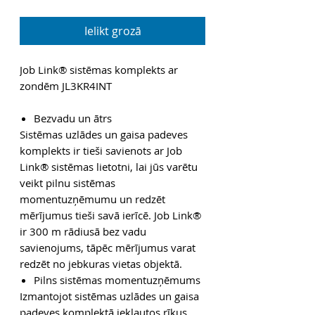
Ielikt grozā
Job Link® sistēmas komplekts ar
zondēm JL3KR4INT
Bezvadu un ātrs
Sistēmas uzlādes un gaisa padeves
komplekts ir tieši savienots ar Job
Link® sistēmas lietotni, lai jūs varētu
veikt pilnu sistēmas
momentuzņēmumu un redzēt
mērījumus tieši savā ierīcē. Job Link®
ir 300 m rādiusā bez vadu
savienojums, tāpēc mērījumus varat
redzēt no jebkuras vietas objektā.
Pilns sistēmas momentuzņēmums
Izmantojot sistēmas uzlādes un gaisa
padeves komplektā iekļautos rīkus,