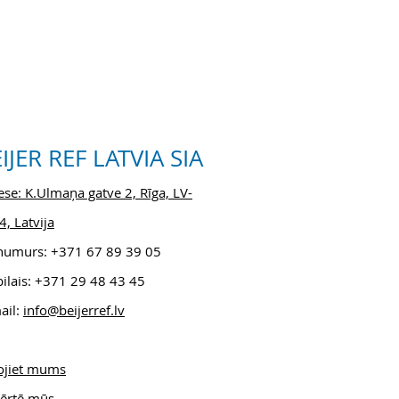
IJER REF LATVIA SIA
se: K.Ulmaņa gatve 2, Rīga, LV-
, Latvija
.numurs: +371 6
7 89 39 05
ilais: +371 29 48 43 45
ail:
info@beijerref.lv
ojiet mums
ērtē mūs