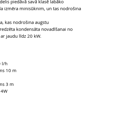
delis piedāvā savā klasē labāko
āda izmēra minisūknim, un tas nodrošina
ja, kas nodrošina augstu
paredzēta kondensāta novadīšanai no
ar jaudu līdz 20 kW.
 l/h
ums 10 m
ums 3 m
 14W