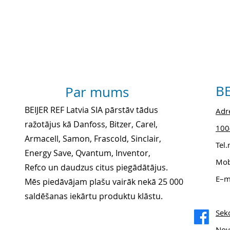
BE
Par mums
BEIJER REF Latvia SIA pārstāv tādus
Adre
ražotājus kā Danfoss, Bitzer, Carel,
1004
Armacell, Samon, Frascold, Sinclair,
Tel
Energy Save, Qvantum, Inventor,
Mob
Refco un daudzus citus piegādātājus.
E–m
Mēs piedāvājam plašu vairāk nekā 25 000
saldēšanas iekārtu produktu klāstu.
Sek
Nov