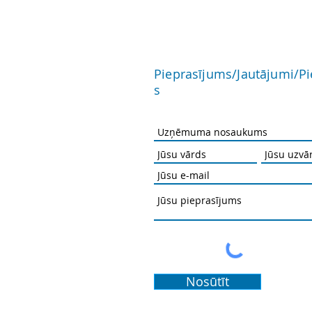
Pieprasījums/Jautājumi/P
s
Nosūtīt