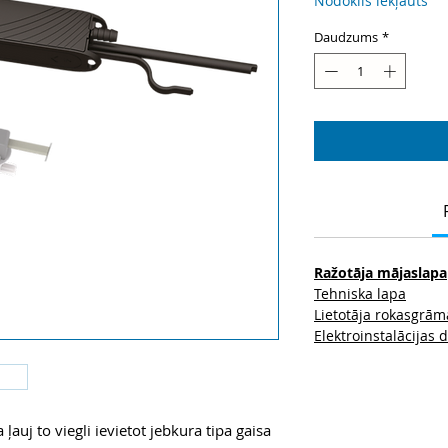
Nodoklis iekļauts
Daudzums
*
Ražotāja mājaslapa
Tehniska lapa
Lietotāja rokasgrām
Elektroinstalācijas
ļauj to viegli ievietot jebkura tipa gaisa