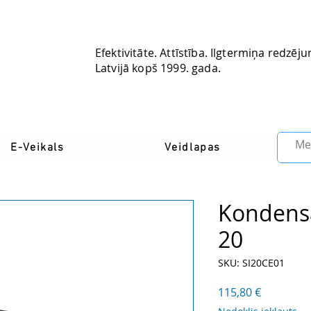
Efektivitāte. Attīstība. Ilgtermiņa redzēj
Latvijā kopš 1999. gada.
Latvia
E-Veikals
Veidlapas
Kondensā
20
SKU: SI20CE01
Cena
115,80 €