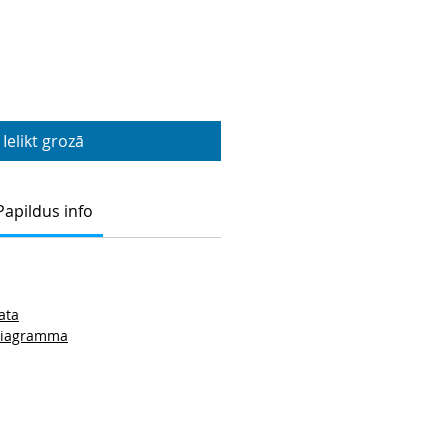
Ielikt grozā
Papildus info
ata
 diagramma