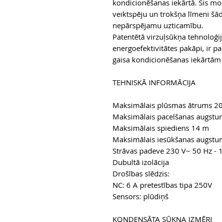
kondicionēšanas iekārtā. Šis mo
veiktspēju un trokšņa līmeni š
nepārspējamu uzticamību.
Patentētā virzuļsūkņa tehnoloģi
energoefektivitātes pakāpi, ir 
gaisa kondicionēšanas iekārtām 
TEHNISKĀ INFORMĀCIJA
Maksimālais plūsmas ātrums 20
Maksimālais pacelšanas augst
Maksimālais spiediens 14 m
Maksimālais iesūkšanas augst
Strāvas padeve 230 V~ 50 Hz -
Dubultā izolācija
Drošības slēdzis:
NC: 6 A pretestības tipa 250V
Sensors: plūdiņš
KONDENSĀTA SŪKŅA IZMĒRI