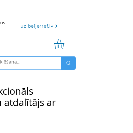
ums.
uz beijerref.lv
kcionāls
atdalītājs ar