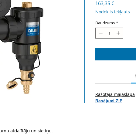
Cena
163,35 €
Nodoklis iekļauts
Daudzums
*
Ražotāja mājaslapa
Rasējumi ZIP
umu atdalītāju un sietiņu.