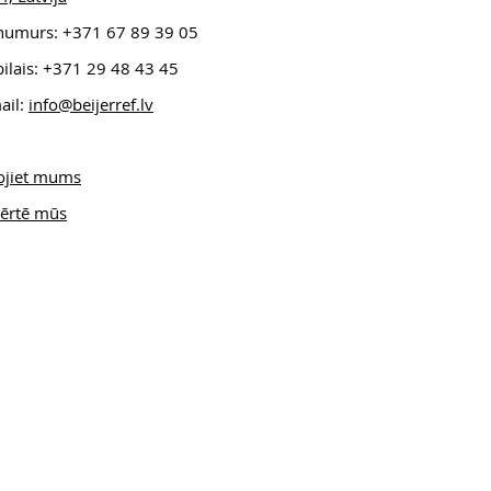
.numurs: +371 6
7 89 39 05
ilais: +371 29 48 43 45
ail:
info@beijerref.lv
ojiet mums
ērtē mūs