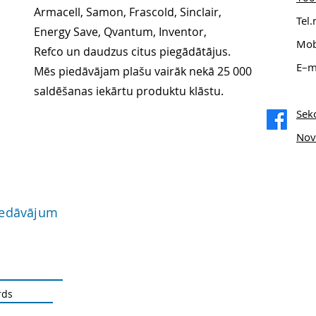
Armacell, Samon, Frascold, Sinclair,
Tel
Energy Save, Qvantum, Inventor,
Mob
Refco un daudzus citus piegādātājus.
E–m
Mēs piedāvājam plašu vairāk nekā 25 000
saldēšanas iekārtu produktu klāstu.
Sek
Nov
iedāvājum