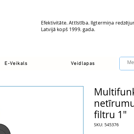
Efektivitāte. Attīstība. Ilgtermiņa redzēj
Latvijā kopš 1999. gada.
Latvia
E-Veikals
Veidlapas
Multifun
netīrumu 
filtru 1"
SKU: 545376