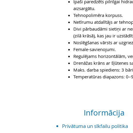
Īpaši paredzēts pilnīgai hidrau
aizsargātu.
Tehnopolimēra korpuss.
Netīrumu atdalītājs ar tehno
Divi pārbaudāmi sietiņi ar ne
(zilā krāsā), kas jau ir uzstā
Noslēgšanas vārsts ar uzgriez
Female-savienojumi.
Regulējams horizontālām, ve
Drenāžas krāns ar šļūtenes 
Maks. darba spiediens: 3 bāri
Temperatūras diapazons: 0–
Informācija
Priv
ātuma un sīkf
ailu politika