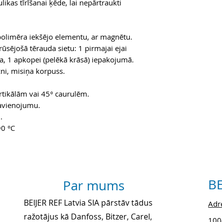
likas tīrīšanai ķēde, lai nepārtraukti
polimēra iekšējo elementu, ar magnētu.
rūsējošā tērauda sietu: 1 pirmajai ejai
dīta, 1 apkopei (pelēkā krāsā) iepakojumā.
ni, misiņa korpuss.
rtikālām vai 45° caurulēm.
savienojumu.
.
90 °C
BE
Par mums
BEIJER REF Latvia SIA pārstāv tādus
Adre
ražotājus kā Danfoss, Bitzer, Carel,
1004