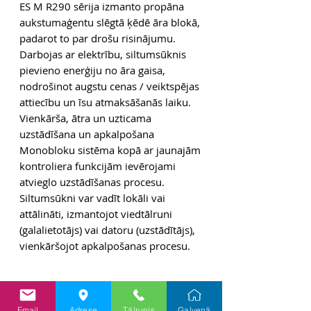
ES M R290 sērija izmanto propāna
aukstumaģentu slēgtā ķēdē āra blokā,
padarot to par drošu risinājumu.
Darbojas ar elektrību, siltumsūknis
pievieno enerģiju no āra gaisa,
nodrošinot augstu cenas / veiktspējas
attiecību un īsu atmaksāšanās laiku.
Vienkārša, ātra un uzticama
uzstādīšana un apkalpošana
Monobloku sistēma kopā ar jaunajām
kontroliera funkcijām ievērojami
atvieglo uzstādīšanas procesu.
Siltumsūkni var vadīt lokāli vai
attālināti, izmantojot viedtālruni
(galalietotājs) vai datoru (uzstādītājs),
vienkāršojot apkalpošanas procesu.
Papildus info
Email
Adrese
Tālrunis
Galvenā