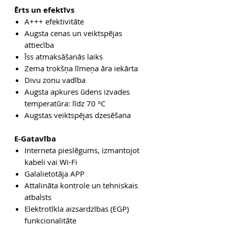
Ērts un efektīvs
A+++
efektivitāte
Augsta cenas un veiktspējas
attiecība
Īss atmaksāšanās laiks
Zema trokšņa līmeņa āra iekārta
Divu zonu vadība
Augsta apkures ūdens izvades
temperatūra: līdz 70 °C
Augstas veiktspējas dzesēšana
E-
Gatavība
Interneta pieslēgums, izmantojot
kabeli vai Wi-Fi
Galalietotāja APP
Attalināta kontrole un tehniskais
atbalsts
Elektrotīkla aizsardzības (EGP)
funkcionalitāte