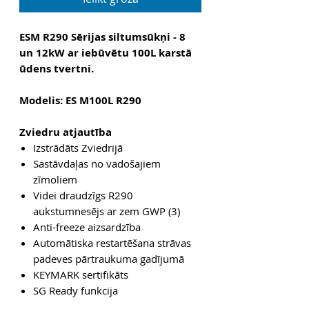
ESM R290 Sērijas siltumsūkņi - 8
un 12kW ar iebūvētu 100L karstā
ūdens tvertni.
Modelis: ES M100L R290
Zviedru atjautība
Izstrādāts Zviedrijā
Sastāvdaļas no vadošajiem
zīmoliem
Videi draudzīgs R290
aukstumnesējs ar zem GWP (3)
Anti-freeze
aizsardzība
Automātiska restartēšana strāvas
padeves pārtraukuma gadījumā
KEYMARK
sertifikāts
SG
Ready funkcija