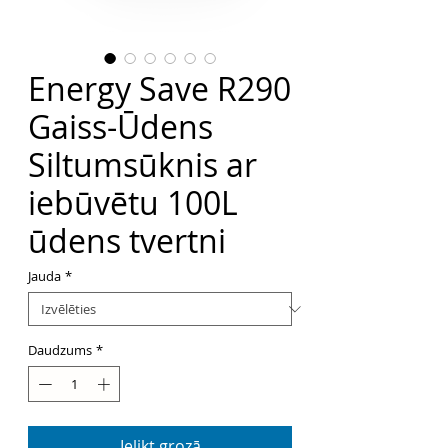
Energy Save R290
Gaiss-Ūdens
Siltumsūknis ar
iebūvētu 100L
ūdens tvertni
Jauda
*
Daudzums
*
Ielikt grozā