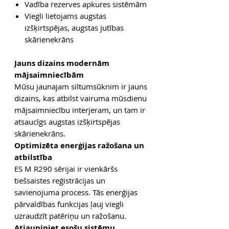
Vadība rezerves apkures sistēmām
Viegli lietojams augstas
izšķirtspējas, augstas jutības
skārienekrāns
Jauns dizains modernām
mājsaimniecībām
Mūsu jaunajam siltumsūknim ir jauns
dizains, kas atbilst vairuma mūsdienu
mājsaimniecību interjeram, un tam ir
atsaucīgs augstas izšķirtspējas
skārienekrāns.
Optimizēta enerģijas ražošana un
atbilstība
ES M R290 sērijai ir vienkāršs
tiešsaistes reģistrācijas un
savienojuma process. Tās enerģijas
pārvaldības funkcijas ļauj viegli
uzraudzīt patēriņu un ražošanu.
Atjauniniet esošu sistēmu