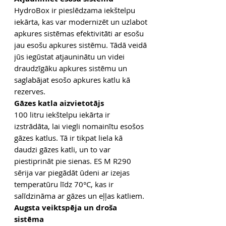
HydroBox ir pieslēdzama iekštelpu
iekārta, kas var modernizēt un uzlabot
apkures sistēmas efektivitāti ar esošu
jau esošu apkures sistēmu. Tādā veidā
jūs iegūstat atjauninātu un videi
draudzīgāku apkures sistēmu un
saglabājat esošo apkures katlu kā
rezerves.
Gāzes katla aizvietotājs
100 litru iekštelpu iekārta ir
izstrādāta, lai viegli nomainītu esošos
gāzes katlus. Tā ir tikpat liela kā
daudzi gāzes katli, un to var
piestiprināt pie sienas. ES M R290
sērija var piegādāt ūdeni ar izejas
temperatūru līdz 70°C, kas ir
salīdzināma ar gāzes un eļļas katliem.
Augsta veiktspēja un droša
sistēma