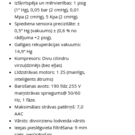
Izšķirtspēja un mērvienības: 1 psig
(1” Hg), 0,05 bar (2 cmHg), 0,01
Mpa (2 cmHg), 5 Kpa (2 cmHg).
Spiediena sensora precizitāte: ±
0,5” Hg (vakuums) ± (0,6 % no
rādījuma +2 psig).
Galīgais rekuperācijas vakuums:
14,9” Hg
Kompresors: Divu cilindru
virzuļdzinējs (bez eļļas)
Līdzstrāvas motors: 1 ZS (mainīgs,
inteliģents ātrums)
Barošanas avots: 190 līdz 255 V
maiņstrāvas spriegums@ 50/60
Hz, 1 fāze.
Maksimālais strāvas patēriņš: 7,0
AAC
Vārsts: divvirzienu lodveida vārsts
Ieejas pieslēgvieta filtrēšana: 9 mm
siets, nerūsējošais.