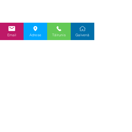
Ražotāja mājaslapa
Lietotāja rokasgrāmata
Pieprasījums/Jautājumi/Piedāvā
Email
Adrese
Tālrunis
Galvenā
jums