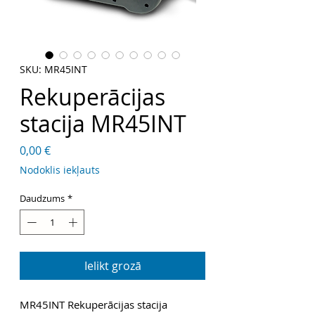
SKU: MR45INT
Rekuperācijas
stacija MR45INT
Cena
0,00 €
Nodoklis iekļauts
Daudzums
*
Ielikt grozā
MR45INT Rekuperācijas stacija