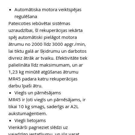
Automātiska motora veiktspējas
regulēšana
Pateicoties iebūvētai sistēmas
uzraudzībai, šī rekuperācijas iekārta
spēj automātiski pielāgot motora
ātrumu no 2000 līdz 3000 apgr./min,
lai tiktu galā ar šķidrumu un darbotos
divreiz ātrāk ar tvaiku. Efektivitāte tiek
palielināta līdz maksimumam, un ar
1,23 kg minūtē atgūšanas ātrumu
MR45 padara katru rekuperācijas
darbu īpaši ātru.
Viegls un pārnēsājams
MR45 ir ļoti viegls un pārnēsājams, ir
tikai 10 kg smags, saderīgs ar A2L
aukstumaģentiem.
Viegli lietojams
Vienkārši pagrieziet slēdzi uz
vajadzīgo iestatījumu, un jūs varat