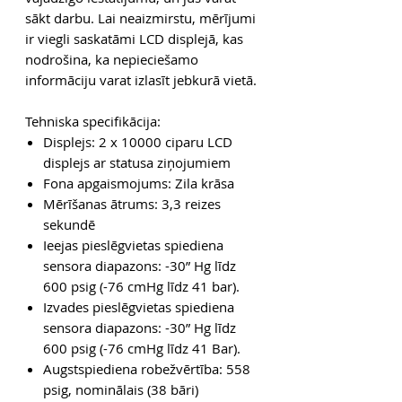
sākt darbu. Lai neaizmirstu, mērījumi
ir viegli saskatāmi LCD displejā, kas
nodrošina, ka nepieciešamo
informāciju varat izlasīt jebkurā vietā.
Tehniska specifikācija:
Displejs: 2 x 10000 ciparu LCD
displejs ar statusa ziņojumiem
Fona apgaismojums: Zila krāsa
Mērīšanas ātrums: 3,3 reizes
sekundē
Ieejas pieslēgvietas spiediena
sensora diapazons: -30” Hg līdz
600 psig (-76 cmHg līdz 41 bar).
Izvades pieslēgvietas spiediena
sensora diapazons: -30” Hg līdz
600 psig (-76 cmHg līdz 41 Bar).
Augstspiediena robežvērtība: 558
psig, nominālais (38 bāri)