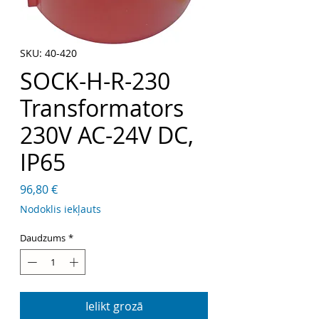
SKU: 40-420
SOCK-H-R-230
Transformators
230V AC-24V DC,
IP65
Cena
96,80 €
Nodoklis iekļauts
Daudzums
*
Ielikt grozā