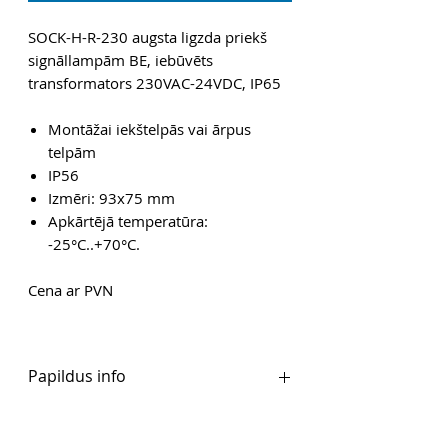
SOCK-H-R-230 augsta ligzda priekš
signāllampām BE, iebūvēts
transformators 230VAC-24VDC, IP65
Montāžai iekštelpās vai ārpus
telpām
IP56
Izmēri: 93x75 mm
Apkārtējā temperatūra:
-25°C..+70°C.
Cena ar PVN
Papildus info
Ražotāju PDF
Tīmekļvietne