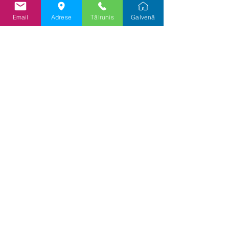
Nosūtīt
Email
Adrese
Tālrunis
Galvenā
Informācija
Priv
ātuma un sīkf
ailu politika
Lietošanas politika
Cenu pieprasījums
Piegādes statuss
Atgriešanas pieprasījums
Par mums
BEIJER REF LATVIA SIA