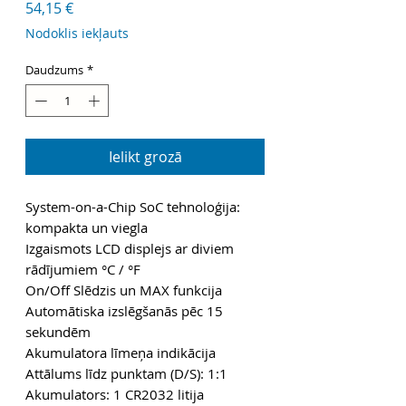
Cena
54,15 €
Nodoklis iekļauts
Daudzums
*
Ielikt grozā
System-on-a-Chip SoC tehnoloģija:
kompakta un viegla
Izgaismots LCD displejs ar diviem
rādījumiem °C / °F
On/Off Slēdzis un MAX funkcija
Automātiska izslēgšanās pēc 15
sekundēm
Akumulatora līmeņa indikācija
Attālums līdz punktam (D/S): 1:1
Akumulators: 1 CR2032 litija