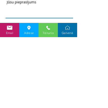
Email
Adrese
Tālrunis
Galvenā
Nosūtīt
Informācija
Priv
ātuma un sīkf
ailu politika
Lietošanas politika
Cenu pieprasījums
Piegādes statuss