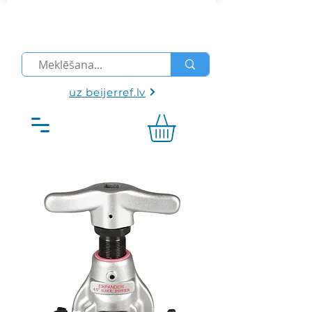
uz beijerref.lv