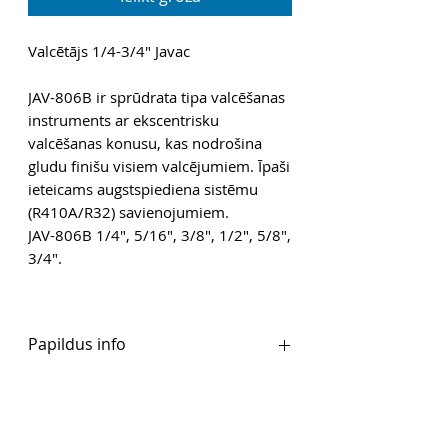
Valcētājs 1/4-3/4" Javac
JAV-806B ir sprūdrata tipa valcēšanas
instruments ar ekscentrisku
valcēšanas konusu, kas nodrošina
gludu finišu visiem valcējumiem. Īpaši
ieteicams augstspiediena sistēmu
(R410A/R32) savienojumiem.
JAV-806B 1/4", 5/16", 3/8", 1/2", 5/8",
3/4".
Papildus info
Ražotāju tīmekļvietne
PDF
PDF 2