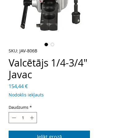
SKU: JAV-806B
Valcētājs 1/4-3/4"
Javac
Cena
154,44 €
Nodoklis iekļauts
Daudzums
*
Ielikt grozā